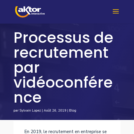
Processus de
recrutement
par
vidéoconfére
nce
par
Sylvain Lopez
|
Août 26, 2019
|
Blog
En 2019, le recrutement en entreprise se